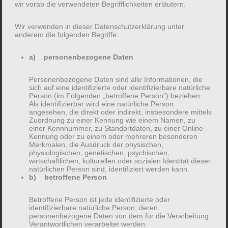
things for the Gotham community.
wir vorab die verwendeten Begrifflichkeiten erläutern.
Wir verwenden in dieser Datenschutzerklärung unter
anderem die folgenden Begriffe:
As a new WordPress user, you should go to
your
dashboard
to delete this page and create new
a) personenbezogene Daten
pages for your content. Have fun!
Personenbezogene Daten sind alle Informationen, die
sich auf eine identifizierte oder identifizierbare natürliche
Person (im Folgenden „betroffene Person") beziehen.
Als identifizierbar wird eine natürliche Person
angesehen, die direkt oder indirekt, insbesondere mittels
Zuordnung zu einer Kennung wie einem Namen, zu
Suche
einer Kennnummer, zu Standortdaten, zu einer Online-
nach:
Kennung oder zu einem oder mehreren besonderen
Merkmalen, die Ausdruck der physischen,
physiologischen, genetischen, psychischen,
wirtschaftlichen, kulturellen oder sozialen Identität dieser
natürlichen Person sind, identifiziert werden kann.
b) betroffene Person
NEUESTE BEITRÄGE
Betroffene Person ist jede identifizierte oder
identifizierbare natürliche Person, deren
Hello world!
personenbezogene Daten von dem für die Verarbeitung
Verantwortlichen verarbeitet werden.