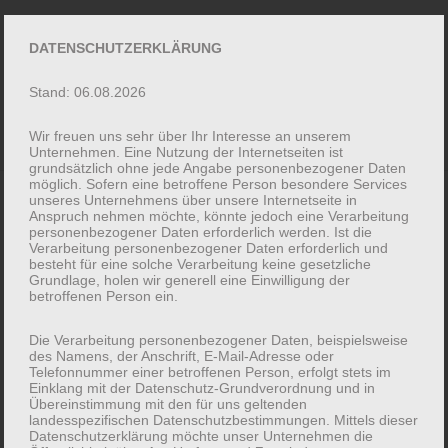
↓
Zum
DATENSCHUTZERKLÄRUNG
ME
Inhalt
Stand: 06.08.2026
Wir freuen uns sehr über Ihr Interesse an unserem
Unternehmen. Eine Nutzung der Internetseiten ist
grundsätzlich ohne jede Angabe personenbezogener Daten
MAIN
möglich. Sofern eine betroffene Person besondere Services
unseres Unternehmens über unsere Internetseite in
Anspruch nehmen möchte, könnte jedoch eine Verarbeitung
NAVIGATION
personenbezogener Daten erforderlich werden. Ist die
SAMPLE PAGE
Verarbeitung personenbezogener Daten erforderlich und
besteht für eine solche Verarbeitung keine gesetzliche
Grundlage, holen wir generell eine Einwilligung der
betroffenen Person ein.
This is an example page. It’s different from a blog
post because it will stay in one place and will show
Die Verarbeitung personenbezogener Daten, beispielsweise
up in your site navigation (in most themes). Most
des Namens, der Anschrift, E-Mail-Adresse oder
Telefonnummer einer betroffenen Person, erfolgt stets im
people start with an About page that introduces
Einklang mit der Datenschutz-Grundverordnung und in
Übereinstimmung mit den für uns geltenden
them to potential site visitors. It might say
landesspezifischen Datenschutzbestimmungen. Mittels dieser
something like this:
Datenschutzerklärung möchte unser Unternehmen die