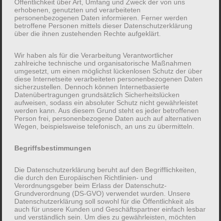
Öffentlichkeit über Art, Umfang und Zweck der von uns
erhobenen, genutzten und verarbeiteten
personenbezogenen Daten informieren. Ferner werden
betroffene Personen mittels dieser Datenschutzerklärung
Hi there! I’m a bike messenger by day,
über die ihnen zustehenden Rechte aufgeklärt.
aspiring actor by night, and this is my
Wir haben als für die Verarbeitung Verantwortlicher
website. I live in Los Angeles, have a great
zahlreiche technische und organisatorische Maßnahmen
dog named Jack, and I like piña coladas.
umgesetzt, um einen möglichst lückenlosen Schutz der über
diese Internetseite verarbeiteten personenbezogenen Daten
(And gettin‘ caught in the rain.)
sicherzustellen. Dennoch können Internetbasierte
Datenübertragungen grundsätzlich Sicherheitslücken
aufweisen, sodass ein absoluter Schutz nicht gewährleistet
werden kann. Aus diesem Grund steht es jeder betroffenen
Person frei, personenbezogene Daten auch auf alternativen
…or something like this:
Wegen, beispielsweise telefonisch, an uns zu übermitteln.
Begriffsbestimmungen
The XYZ Doohickey Company was founded
Die Datenschutzerklärung beruht auf den Begrifflichkeiten,
in 1971, and has been providing quality
die durch den Europäischen Richtlinien- und
doohickeys to the public ever since. Located
Verordnungsgeber beim Erlass der Datenschutz-
Grundverordnung (DS-GVO) verwendet wurden. Unsere
in Gotham City, XYZ employs over 2,000
Datenschutzerklärung soll sowohl für die Öffentlichkeit als
auch für unsere Kunden und Geschäftspartner einfach lesbar
people and does all kinds of awesome
und verständlich sein. Um dies zu gewährleisten, möchten