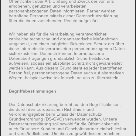
Öffentlichkeit über Art, Umfang und Zweck der von uns
erhobenen, genutzten und verarbeiteten
personenbezogenen Daten informieren. Ferner werden
betroffene Personen mittels dieser Datenschutzerklärung
Hi there! I’m a bike messenger by day,
über die ihnen zustehenden Rechte aufgeklärt.
aspiring actor by night, and this is my
Wir haben als für die Verarbeitung Verantwortlicher
website. I live in Los Angeles, have a great
zahlreiche technische und organisatorische Maßnahmen
dog named Jack, and I like piña coladas.
umgesetzt, um einen möglichst lückenlosen Schutz der über
diese Internetseite verarbeiteten personenbezogenen Daten
(And gettin‘ caught in the rain.)
sicherzustellen. Dennoch können Internetbasierte
Datenübertragungen grundsätzlich Sicherheitslücken
aufweisen, sodass ein absoluter Schutz nicht gewährleistet
werden kann. Aus diesem Grund steht es jeder betroffenen
Person frei, personenbezogene Daten auch auf alternativen
…or something like this:
Wegen, beispielsweise telefonisch, an uns zu übermitteln.
Begriffsbestimmungen
The XYZ Doohickey Company was founded
Die Datenschutzerklärung beruht auf den Begrifflichkeiten,
in 1971, and has been providing quality
die durch den Europäischen Richtlinien- und
doohickeys to the public ever since. Located
Verordnungsgeber beim Erlass der Datenschutz-
Grundverordnung (DS-GVO) verwendet wurden. Unsere
in Gotham City, XYZ employs over 2,000
Datenschutzerklärung soll sowohl für die Öffentlichkeit als
auch für unsere Kunden und Geschäftspartner einfach lesbar
people and does all kinds of awesome
und verständlich sein. Um dies zu gewährleisten, möchten