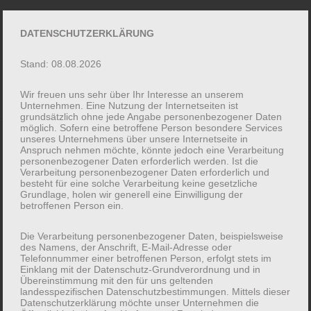
↓
Zum
DATENSCHUTZERKLÄRUNG
ME
Inhalt
Stand: 08.08.2026
Wir freuen uns sehr über Ihr Interesse an unserem
Unternehmen. Eine Nutzung der Internetseiten ist
grundsätzlich ohne jede Angabe personenbezogener Daten
MAIN
möglich. Sofern eine betroffene Person besondere Services
unseres Unternehmens über unsere Internetseite in
Anspruch nehmen möchte, könnte jedoch eine Verarbeitung
NAVIGATION
personenbezogener Daten erforderlich werden. Ist die
SAMPLE PAGE
Verarbeitung personenbezogener Daten erforderlich und
besteht für eine solche Verarbeitung keine gesetzliche
Grundlage, holen wir generell eine Einwilligung der
betroffenen Person ein.
This is an example page. It’s different from a blog
post because it will stay in one place and will show
Die Verarbeitung personenbezogener Daten, beispielsweise
up in your site navigation (in most themes). Most
des Namens, der Anschrift, E-Mail-Adresse oder
Telefonnummer einer betroffenen Person, erfolgt stets im
people start with an About page that introduces
Einklang mit der Datenschutz-Grundverordnung und in
Übereinstimmung mit den für uns geltenden
them to potential site visitors. It might say
landesspezifischen Datenschutzbestimmungen. Mittels dieser
something like this:
Datenschutzerklärung möchte unser Unternehmen die