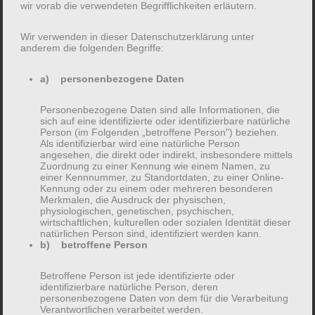
things for the Gotham community.
wir vorab die verwendeten Begrifflichkeiten erläutern.
Wir verwenden in dieser Datenschutzerklärung unter
anderem die folgenden Begriffe:
As a new WordPress user, you should go to
your
dashboard
to delete this page and create new
a) personenbezogene Daten
pages for your content. Have fun!
Personenbezogene Daten sind alle Informationen, die
sich auf eine identifizierte oder identifizierbare natürliche
Person (im Folgenden „betroffene Person") beziehen.
Als identifizierbar wird eine natürliche Person
angesehen, die direkt oder indirekt, insbesondere mittels
Zuordnung zu einer Kennung wie einem Namen, zu
Suche
einer Kennnummer, zu Standortdaten, zu einer Online-
nach:
Kennung oder zu einem oder mehreren besonderen
Merkmalen, die Ausdruck der physischen,
physiologischen, genetischen, psychischen,
wirtschaftlichen, kulturellen oder sozialen Identität dieser
natürlichen Person sind, identifiziert werden kann.
b) betroffene Person
NEUESTE BEITRÄGE
Betroffene Person ist jede identifizierte oder
identifizierbare natürliche Person, deren
Hello world!
personenbezogene Daten von dem für die Verarbeitung
Verantwortlichen verarbeitet werden.